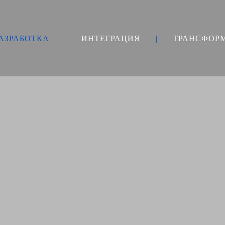
АЗРАБОТКА
|
ИНТЕГРАЦИЯ
|
ТРАНСФОР
CURRENT)
(CURRENT)
(CURRENT)